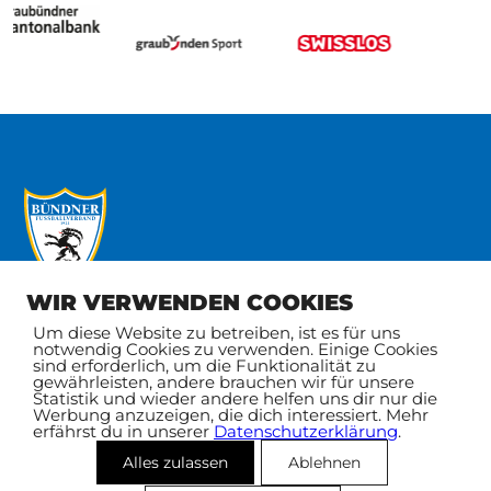
WIR VERWENDEN COOKIES
Um diese Website zu betreiben, ist es für uns
notwendig Cookies zu verwenden. Einige Cookies
sind erforderlich, um die Funktionalität zu
Bündner
FAQ / Hilfe
gewährleisten, andere brauchen wir für unsere
Fussballverband
Dokumente
Statistik und wieder andere helfen uns dir nur die
Postfach 87
News
Werbung anzuzeigen, die dich interessiert. Mehr
erfährst du in unserer
Datenschutzerklärung
.
7001 Chur
Partner / Links
Schweiz
Impressum
Alles zulassen
Ablehnen
info@bfv.ch
Datenschutz